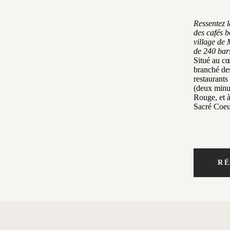
Ressentez l
des cafés b
village de 
de 240 bars
Situé au cœ
branché des
restaurant
(deux minu
Rouge, et à
Sacré Coeur
R