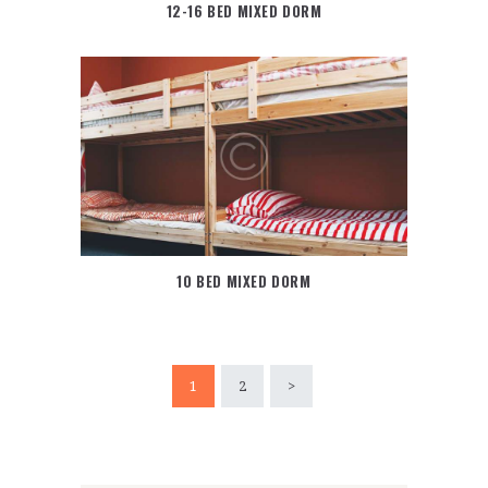
12-16 BED MIXED DORM
10 BED MIXED DORM
Pagination
PAGE
1
PAGE
2
>
des