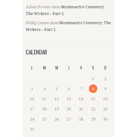
Adam Brown
dans
Montmartre Cemetery:
The Writers – Part 2
Philip James
dans
Montmartre Cemetery: The
Writers – Part 2
CALENDAR
L
M
M
J
V
S
D
1
2
3
4
5
6
7
8
9
10
11
12
13
14
15
16
17
18
19
20
21
22
23
24
25
26
27
28
29
30
31