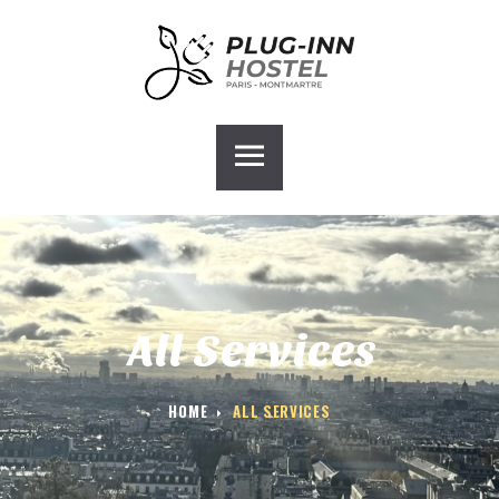
ACCUEIL
PLUG-INN HOSTEL
CHAMBRES
GALERIE
BLOG
CONTACT
GROUPE HOSTEL
All Services
HOME
ALL SERVICES