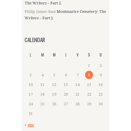
The Writers – Part 2
Philip James
dans
Montmartre Cemetery: The
Writers – Part 2
CALENDAR
L
M
M
J
V
S
D
1
2
3
4
5
6
7
8
9
10
11
12
13
14
15
16
17
18
19
20
21
22
23
24
25
26
27
28
29
30
31
« JUIL