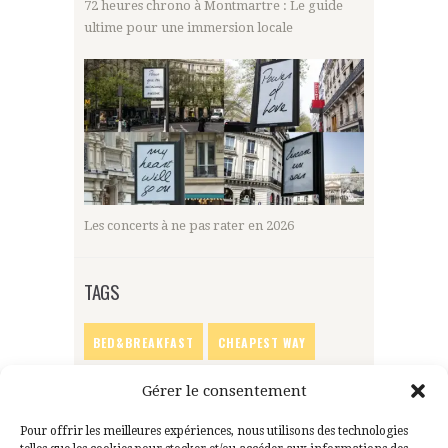
72 heures chrono à Montmartre : Le guide
ultime pour une immersion locale
Les concerts à ne pas rater en 2026
TAGS
BED&BREAKFAST
CHEAPEST WAY
CITY
EASYWAY
GUIDE
Gérer le consentement
ORLY AEROPORT
PEOPLE
Pour offrir les meilleures expériences, nous utilisons des technologies