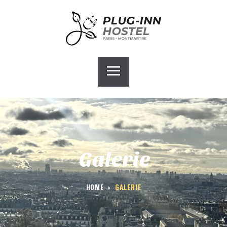
ACCUEIL
PLUG-INN HOSTEL
CHAMBRES
GALERIE
BLOG
CONTACT
GROUPE HOSTEL
Galerie
HOME
GALERIE