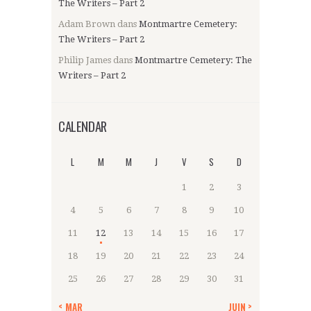
The Writers – Part 2
Adam Brown
dans
Montmartre Cemetery:
The Writers – Part 2
Philip James
dans
Montmartre Cemetery: The
Writers – Part 2
CALENDAR
L
M
M
J
V
S
D
1
2
3
4
5
6
7
8
9
10
11
12
13
14
15
16
17
18
19
20
21
22
23
24
25
26
27
28
29
30
31
« MAR
JUIN »