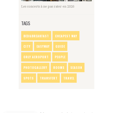
Les concerts à ne pas rater en 2026
TAGS
BED&BREAKFAST
CHEAPEST WAY
CITY
EASYWAY
GUIDE
ORLY AEROPORT
PEOPLE
PHOTOGALLERY
ROOMS
SEASON
SPOTS
TRANSFERT
TRAVEL