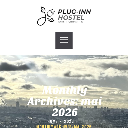
ACCUEIL
PLUG-INN HOSTEL
CHAMBRES
GALERIE
BLOG
CONTACT
GROUPE HOSTEL
Monthly
Archives: mai
2026
HOME
2026
MONTHLY ARCHIVES: MAI 2026