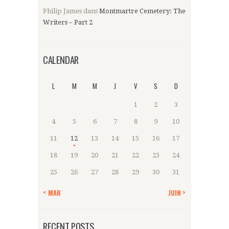
Philip James
dans
Montmartre Cemetery: The
Writers – Part 2
CALENDAR
L
M
M
J
V
S
D
1
2
3
4
5
6
7
8
9
10
11
12
13
14
15
16
17
18
19
20
21
22
23
24
25
26
27
28
29
30
31
« MAR
JUIN »
RECENT POSTS