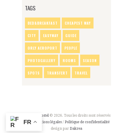
TAGS
BED&BREAKFAST
CHEAPEST WAY
CITY
EASYWAY
GUIDE
ORLY AEROPORT
PEOPLE
PHOTOGALLERY
ROOMS
SEASON
SPOTS
TRANSFERT
TRAVEL
Plug-inn Hostel
© 2026. Tous les droits sont réservés
FR
CDV
/
Mentions légales
/
Politique de confidentialité
design par
Dakrea