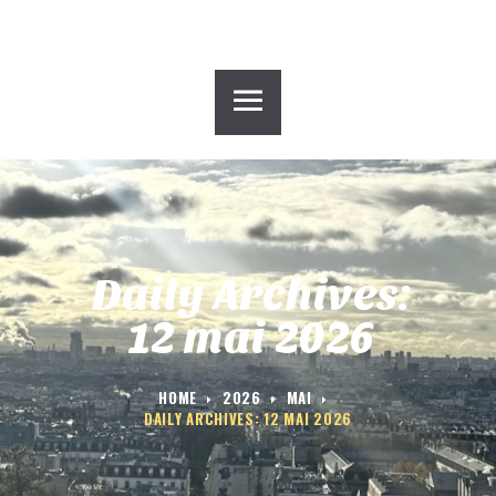
ACCUEIL
PLUG-INN HOSTEL
CHAMBRES
GALERIE
BLOG
CONTACT
GROUPE HOSTEL
Daily Archives:
12 mai 2026
HOME
2026
MAI
DAILY ARCHIVES: 12 MAI 2026