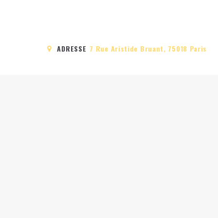
ADRESSE
7 Rue Aristide Bruant, 75018 Paris
ACCUEIL
PLUG-INN HOSTEL
CHAMBRES
GALERIE
BLOG