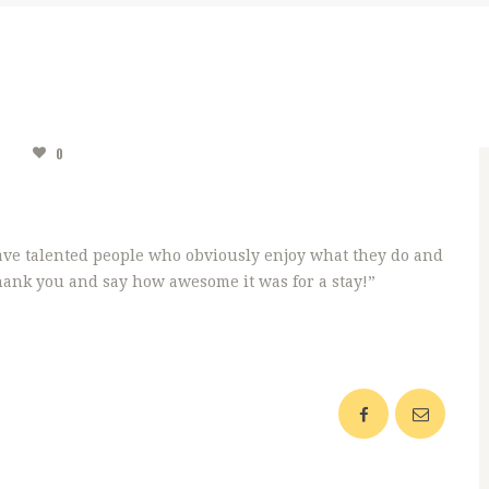
CONTACT
GROUPE HOSTEL
M
0
ave talented people who obviously enjoy what they do and
thank you and say how awesome it was for a stay!”